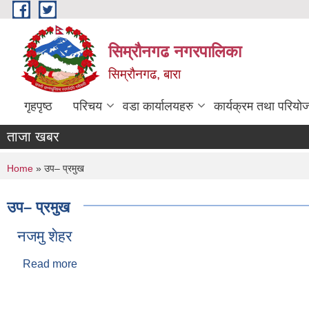
Skip to main content
सिम्रौनगढ नगरपालिका
सिम्रौनगढ, बारा
गृहपृष्ठ
परिचय
वडा कार्यालयहरु
कार्यक्रम तथा परियो
ताजा खबर
You are here
Home
» उप– प्रमुख
उप– प्रमुख
नजमु शेहर
Read more
about नजमु शेहर