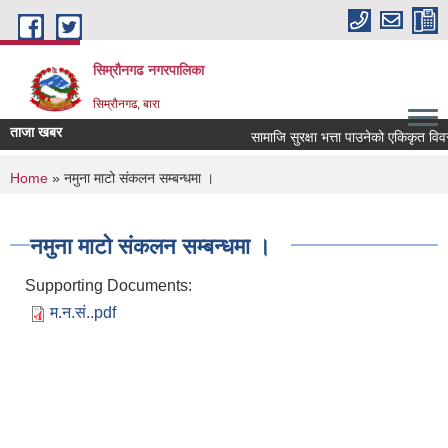
Skip to main content
सिम्रौनगढ नगरपालिका
सिम्रौनगढ, बारा
ताजा खबर
सामाजि सुरक्षा भत्ता पाउनेको एकिकृत वि
You are here
Home
» नमुना माटो संकलन सम्बन्धमा ।
नमुना माटो संकलन सम्बन्धमा ।
Supporting Documents:
म.न.सं..pdf