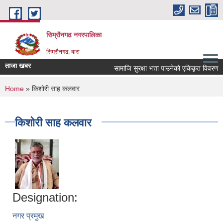
Skip to main content
सिम्रौनगढ नगरपालिका
सिम्रौनगढ, बारा
ताजा खबर
सामाजि सुरक्षा भत्ता पाउनेको एकिकृत विवरण
You are here
Home
» किशोरी साह कलवार
किशोरी साह कलवार
Designation:
नगर प्रमुख