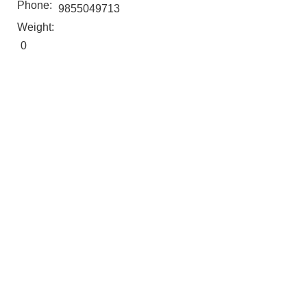
Phone:
9855049713
Weight:
0